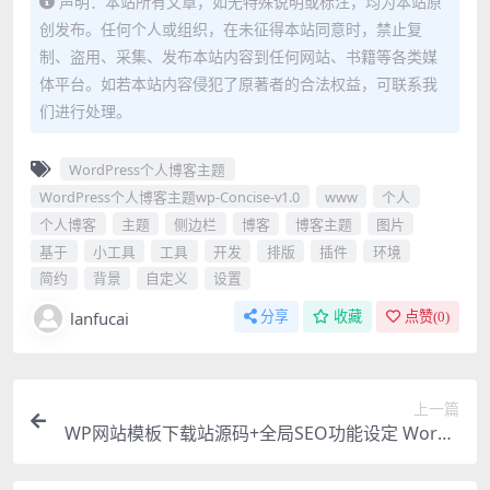
声明：本站所有文章，如无特殊说明或标注，均为本站原
创发布。任何个人或组织，在未征得本站同意时，禁止复
制、盗用、采集、发布本站内容到任何网站、书籍等各类媒
体平台。如若本站内容侵犯了原著者的合法权益，可联系我
们进行处理。
WordPress个人博客主题
WordPress个人博客主题wp-Concise-v1.0
www
个人
个人博客
主题
侧边栏
博客
博客主题
图片
基于
小工具
工具
开发
排版
插件
环境
简约
背景
自定义
设置
lanfucai
分享
收藏
点赞(
0
)
上一篇
WP网站模板下载站源码+全局SEO功能设定 WordP
ress主题猫模板