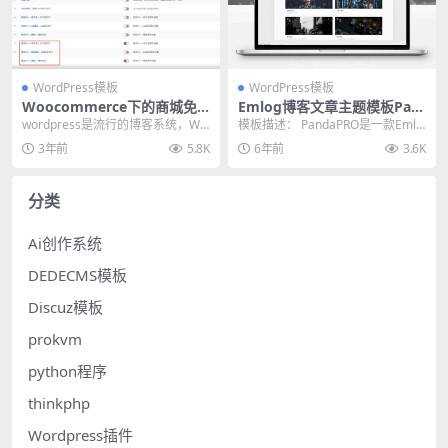
WordPress模板
WordPress模板
Woocommerce下的商城免
Emlog博客文章主题模板Pan
签约支付wordpress插件易支
daPRO 去除域名授权限制
wordpress是流行的博客系统，Wo
模板描述： PandaPRO是一款Emlo
付插件
ocommerce则是wordpress...
g博客的主题模板，从WordPress...
3年前
5.8K
6年前
3.6K
分类
Ai创作系统
DEDECMS模板
Discuz模板
prokvm
python程序
thinkphp
Wordpress插件