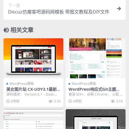
下一篇
Discuz仿魔客吧源码网模板 带图文教程及DIY文件
相关文章
WordPress模板
WordPress模板
美女图片站 CX-UDY3.1最新
WordPress响应式Git主题响
破解版全解密去授权版无限制
应式CMS主题模板
源码描述： Version:3.1 – Date:
兼容 IE9+、谷歌 Chrome 、火狐 Fi
【适配】适配新版Wordpr...
refox 等主流浏览器 扁平化...
6年前
3.1K
4年前
3.1K