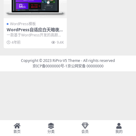
WordPress模板
WordPress自适应白天暗夜高
颜值无刷新加载首页支持三种
一款基于WordPress开发的高颜值
布局 v2.4
的自适应主题，支持白天与黑夜模
4年前
9.4K
式。首页支持...
Copyright © 2023
RiPro-V5 Theme
- All rights reserved
京ICP备0000000号-1
京公网安备 00000000
首页
分类
会员
我的