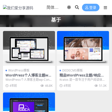
登录
基于
WordPress模板
DEDECMS模板
WordPress个人博客主题wp-
精品WordPress主题/响应式
Concise-v1.0
个人博客主题Kratos
WordPress个人博客主题wp-Conci
Kratos 是一款专注于用户阅读体验
se-v1.0，简约博客全宽排版，...
的响应式 WordPress 主题，整体
4年前
46.8K
4年前
51.3K
布...