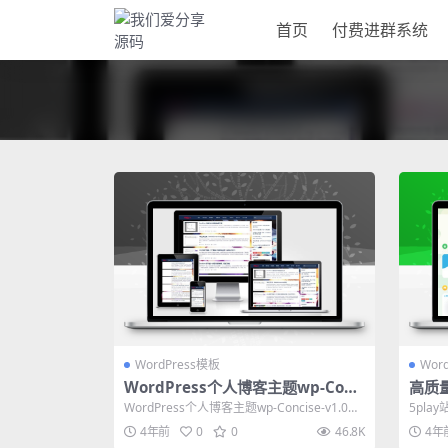
首页
付费进群系统
WordPress模板
Wor
WordPress个人博客主题wp-Conc
高质量
ise-v1.0
y主题
WordPress个人博客主题wp-Concise-v1.0，
5pla
简约博客全宽排版，...
主题，主
4年前
0
0
46.8K
4年