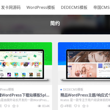
发卡网源码
WordPress模板
DEDECMS模板
帝国CM
简约
dPress模板
DEDECMS模板
WordPress下载站模板5pla
精品WordPress主题/响应
客主题Kratos
y站是由国外站长开发的一款WordPress
Kratos 是一款专注于用户阅读体验的
题简约大方，为v1....
WordPress 主题，整体布...
前
0
0
83.4K
4年前
0
0