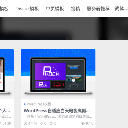
S模板
Discuz模板
单页模板
投稿
服务器推荐
WordPress模板
式个人博
WordPress自适应白天暗夜高颜值
无刷新加载首页支持三种布局 v2.4
响应式
一款基于WordPress开发的高颜值的自适应主
题，支持白天与黑夜模式。首页支持...
51.3K
4年前
0
0
9.4K