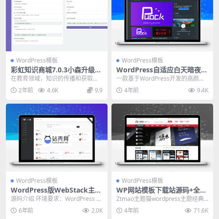
WordPress模板
WordPress模板
彩虹知识商城7.0.3小森升级版
WordPress自适应白天暗夜高
新增供货商开心版
颜值无刷新加载首页支持三种
在教育领域，知识的传播和获取是
一款基于WordPress开发的高颜值
布局 v2.4
至关重要的。为了更好地满足用户
的自适应主题，支持白天与黑夜模
2年前
4.6K
9.9
4年前
9.4K
的学习需求，彩虹知识...
式。首页支持...
WordPress模板
WordPress模板
WordPress版WebStack主题
WP网站模板下载站源码+全局
设计师网址导航主题模板_源码
SEO功能设定 WordPress主
源码介绍 环境要求：WordPress 4.
Ztmao主题猫wordpress主题经典
下载
题猫模板
4+ WordPress 伪静态 P...
失传版/WP网站模板站源码+全局SE
6年前
2.0K
4年前
71.6K
O...