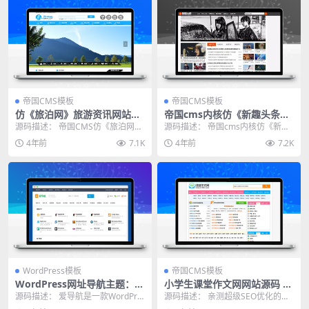
帝国CMS模板
帝国CMS模板
仿《旅泊网》旅游资讯网站源
帝国cms内核仿《新趣头条》
码 同步插件+H5会员投稿+火
娱乐游戏资讯网站源码
源码描述： 帝国CMS仿《旅泊网》
源码描述： 帝国cms内核仿《新趣
车头采集 帝国cms7.5内核
旅游模板程序，带手机版，送火车
头条》娱乐游戏资讯网站源码，适
4年前
7.1K
4年前
7.2K
头采集 开发环境...
合做电竞，娱乐，...
WordPress模板
帝国CMS模板
WordPress网址导航主题：简
小学生课堂作文网网站源码 帝
洁响应式主题巴巴风格模板
国CMS7.5内核 超强SEO优化
源码描述： 爱导航是一款WordPre
源码描述： 亲测超级SEO优化的网
带手机端带数据带火车头采集
ss网址导航大全主题风格，适用建
站源码,本站优化修复了一些错误，