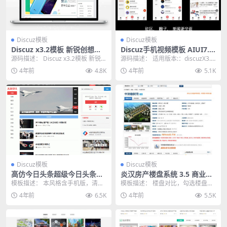
Discuz模板
Discuz模板
Discuz x3.2模板 新锐创想轻
Discuz手机视频模板 AIUI7.3.
主题社区 商业版整站带数据
0 商业版
源码描述： Discuz x3.2模板 新锐
源码描述： 适用版本:：discuzX3.2
+手机移动端
创想轻主题社区 商业版整站带数据
discuzX3.1 discuz...
4年前
4.8K
4年前
5.1K
+手...
Discuz模板
Discuz模板
高仿今日头条超级今日头条带
炎汉房产楼盘系统 3.5 商业
手移动端商业版（GBK+UT
版|强大的Discuz房产插件+实
模板描述： 本风格含手机版，清新
模板描述： 楼盘对比，勾选楼盘前
F）网站模板头条资讯源码 Dis
用的房产平台插件
简洁的页面布局，简单易上手的设
面的对比按钮，可以对选中的楼盘
4年前
6.5K
4年前
5.5K
cuz模板
置，即使您是新手，...
进行对比，楼盘的各...