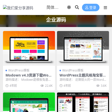
登录
企业源码
WordPress模板
WordPress模板
Modown v4.3资源下载Word
WordPress主题风格淘宝客模
Press主题
板以灰色为主打+聚集人气和
源码描述： Modown是模板兔基于
源码描述： 近期挺火的一款WordP
互动
Erphpdown wordpress插件开...
ress商业服务模版，它是一款专业
4年前
22.4K
4年前
3.6K
为淘宝客盆...