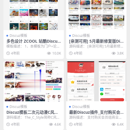
Discuz模板
Discuz模板
多色设计 ZCOOL 站酷Discuz
[亲测可用] 5月最新修复版Dis
模板/文章频道版本+站酷素材
cuz宽屏大气素材教程资源下
模板描述： 1、本模板为门户+论坛
源码描述： [亲测可用] 5月最新修
源码+空间设计+配色设计交流
载类网站源码
+个人空间形式，美化N多默认模板
复版Discuz宽屏大气素材教程资源
4年前
10.0K
4年前
3.8K
页面 2、全新...
类模板 ...
Discuz模板
Discuz模板
Discuz模板二次元动漫C风格+
最新Discuz插件_支付购买会
C风格门户版1.1 UTF8+GBK
员组商业版 V2.180418
源码描述： The_C_Style简称C风
源码描述： 支付购买会员组商业版
格，动态特性，支持宽窄屏，宽屏
Discuz插件功能描述 尽管网络时代
4年前
4.6K
4年前
6.4K
最大16...
已经经过无...