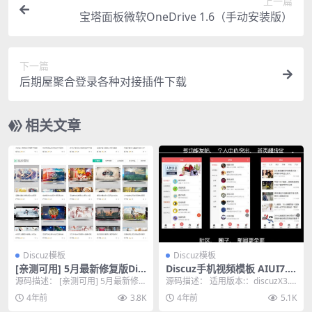
上一篇
宝塔面板微软OneDrive 1.6（手动安装版）
下一篇
后期屋聚合登录各种对接插件下载
相关文章
Discuz模板
Discuz模板
[亲测可用] 5月最新修复版Dis
Discuz手机视频模板 AIUI7.3.
cuz宽屏大气素材教程资源下
0 商业版
源码描述： [亲测可用] 5月最新修
源码描述： 适用版本:：discuzX3.2
载类网站源码
复版Discuz宽屏大气素材教程资源
discuzX3.1 discuz...
4年前
3.8K
4年前
5.1K
类模板 ...