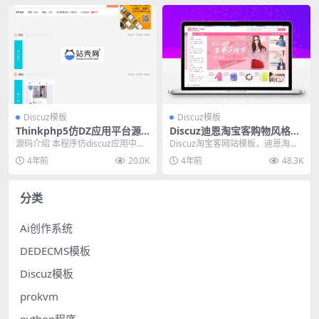
Discuz模板
Discuz模板
Thinkphp5仿DZ应用平台源
Discuz迪恩淘宝客购物风格商
码_源码下载
业版模板
源码介绍 本程序仿discuz应用中
Discuz淘宝客网站模板，迪恩淘宝
心，由本站用户开发，现在分享出
客购物风格商业版模板。 版本支
4年前
20.0K
4年前
48.3K
来，采用tp5...
持：discu...
分类
Ai创作系统
DEDECMS模板
Discuz模板
prokvm
python程序