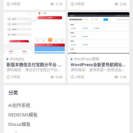
闻报道站内置500+模版
小说，符合现在主流小说网站的功
于2017年5月21日，自那时候至
4年前
7.1K
4年前
2.0K
能; 2.单本...
今，现有数...
thinkphp
WordPress模板
新版本微信支付宝跑分平台 抢
WordPress全新爱导航网址网
单系统源码 可封装打包
站展现主题风格网站模板响应
源码描述： 微信支付宝跑分平台，
源码描述： 爱导航是一款原创品牌
式移动端
按照客户需求刚做完，花了10K大
开发设计的wordpress网址导航大
5年前
9.4K
4年前
1.4K
洋，分享给大家。...
全主题风格...
分类
Ai创作系统
DEDECMS模板
Discuz模板