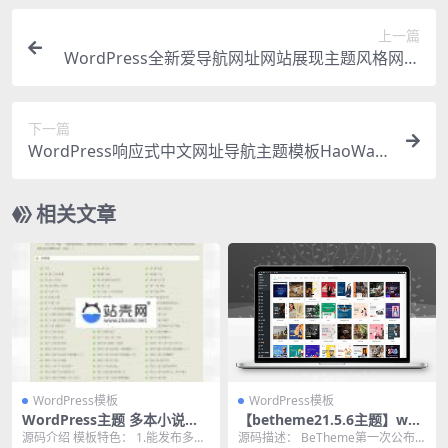
上一篇
WordPress全新爱导航网址网站展现主题风格网站
模板响应式移动端
下一篇
WordPress响应式中文网址导航主题模板HaoWa1.
3.1
相关文章
WordPress模板
WordPress模板
WordPress主题 多本小说阅
【betheme21.5.6主题】wor
读模板_源码下载
dpress最新版本电商blog新
源码介绍 模板特色： 1.能发布多本
源码描述： BeTheme第一次公布