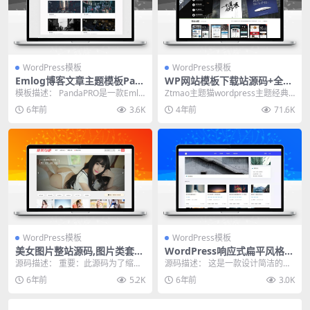
WordPress模板
WordPress模板
Emlog博客文章主题模板Pan
WP网站模板下载站源码+全局
daPRO 去除域名授权限制
SEO功能设定 WordPress主
模板描述： PandaPRO是一款Emlo
Ztmao主题猫wordpress主题经典
题猫模板
g博客的主题模板，从WordPress...
失传版/WP网站模板站源码+全局SE
6年前
3.6K
4年前
71.6K
O...
WordPress模板
WordPress模板
美女图片整站源码,图片类套图
WordPress响应式扁平风格博
类网站源码,CX-UDY主题,Wor
客主题Uigreat v1.5.1 自适应
源码描述： 重要：此源码为了缩减
源码描述： 这是一款设计简洁的模
dPress自适应,带会员积分
PC+手机端
内容不带任何图片数据，请搭建后
块化wordpress主题，时下最流行
6年前
5.2K
6年前
3.0K
自己采集或者录入，...
的就是这种...