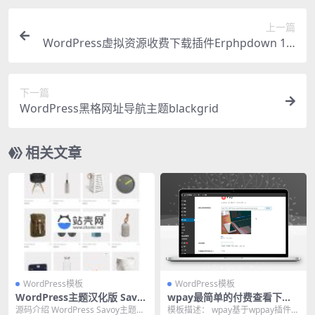
上一篇
WordPress虚拟资源收费下载插件Erphpdown 10.
01
下一篇
WordPress黑格网址导航主题blackgrid
相关文章
WordPress模板
WordPress模板
WordPress主题汉化版 Savo
wpay最简单的付费查看下载
y V2.3.3极简电商外贸商城主
WordPress主题模板破解无限
源码介绍 WordPress Savoy主题汉
模板描述： wpay基于wppay插件二