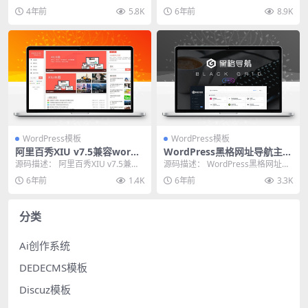
题_源码下载
制版
化版，一款极简主义的AJAX Wo...
开，为了就是更简单的实现虚拟资
4年前
5.8K
6年前
8.9K
源购买分享...
WordPress模板
WordPress模板
阿里百秀XIU v7.5兼容wordp
WordPress黑格网址导航主题
ress5.4+ 全解密博客主题 完
blackgrid
源码描述： 阿里百秀XIU v7.5兼容
源码描述： WordPress黑格网址导
美无限制
wordpress5.4+ 全解密博客主...
航主题blackgrid 源码截图： 资...
6年前
1.4K
6年前
3.3K
分类
Ai创作系统
DEDECMS模板
Discuz模板