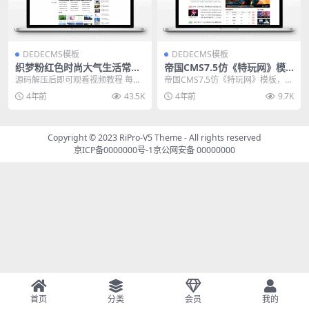
DEDECMS模板
DEDECMS模板
织梦粉红色时尚大气生活常识
帝国CMS7.5仿《特玩网》模
百科新闻资讯网站模板+手机
板/92kaifa仿特玩网游戏资讯
源码解压后即可观看视频教程 每个
帝国CMS7.5仿《特玩网》模板，9
版【站长亲测】
整站源码模板
亲测源码都带有视频教程 粉红色大
2kaifa仿特玩网游戏资讯整站源码
4年前
43.5K
4年前
9.7K
气宽屏时尚生活资...
模板。 ...
Copyright © 2023
RiPro-V5 Theme
- All rights reserved
京ICP备0000000号-1
京公网安备 00000000
首页
分类
会员
我的