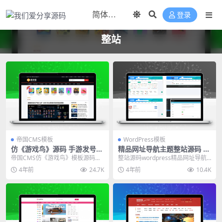
登录
整站
帝国CMS模板
WordPress模板
仿《游戏鸟》源码 手游发号评
精品网址导航主题整站源码 w
测开服开测合集专区游戏下载
ordpress模板 自适应手机端
帝国CMS仿《游戏鸟》模板源码，
整站源码wordpress精品网址导航
网站模板
92kaifa版APP类整站源码。手机游
主题模板 自适应手机端
4年前
24.7K
4年前
10.4K
戏门户网...