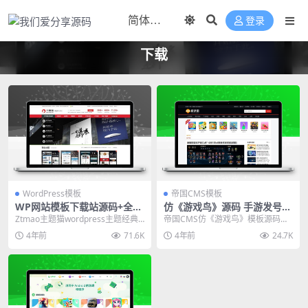
登录
下载
WordPress模板
帝国CMS模板
WP网站模板下载站源码+全局
仿《游戏鸟》源码 手游发号评
SEO功能设定 WordPress主
测开服开测合集专区游戏下载
Ztmao主题猫wordpress主题经典
帝国CMS仿《游戏鸟》模板源码，
题猫模板
网站模板
失传版/WP网站模板站源码+全局SE
92kaifa版APP类整站源码。手机游
4年前
71.6K
4年前
24.7K
O...
戏门户网...