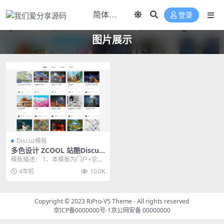
登录
图片展示
Discuz模板
多色设计 ZCOOL 站酷Discuz
模板/文章频道版本+站酷素材
模板描述： 1、本模板为门户+论坛
源码+空间设计+配色设计交流
+个人空间形式，美化N多默认模板
4年前
10.0K
页面 2、全新...
Copyright © 2023
RiPro-V5 Theme
- All rights reserved
京ICP备0000000号-1
京公网安备 00000000