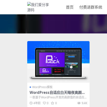
首页
付费进群系统
WordPress模板
WordPress自适应白天暗夜高颜值
无刷新加载首页支持三种布局 v2.4
一款基于WordPress开发的高颜值的自适应主
题，支持白天与黑夜模式。首页支持...
4年前
0
0
9.4K