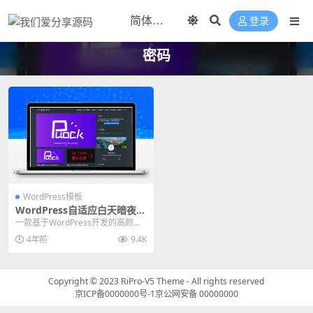
登录
密码
WordPress模板
WordPress自适应白天暗夜高
颜值无刷新加载首页支持三种
一款基于WordPress开发的高颜值
布局 v2.4
的自适应主题，支持白天与黑夜模
4年前
9.4K
式。首页支持...
Copyright © 2023
RiPro-V5 Theme
- All rights reserved
京ICP备0000000号-1
京公网安备 00000000