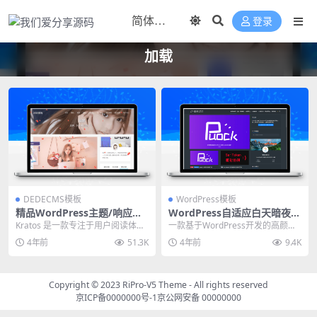
登录
加载
DEDECMS模板
WordPress模板
精品WordPress主题/响应式
WordPress自适应白天暗夜高
个人博客主题Kratos
颜值无刷新加载首页支持三种
Kratos 是一款专注于用户阅读体验
一款基于WordPress开发的高颜值
布局 v2.4
的响应式 WordPress 主题，整体
的自适应主题，支持白天与黑夜模
4年前
51.3K
4年前
9.4K
布...
式。首页支持...
Copyright © 2023
RiPro-V5 Theme
- All rights reserved
京ICP备0000000号-1
京公网安备 00000000